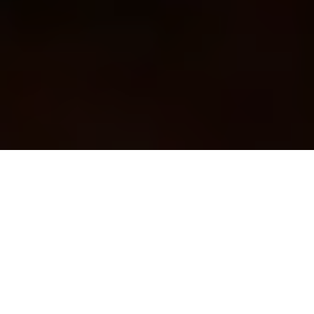
Onze zaken
Stap binnen in de betoverende wereld van 21Horeca
Hospitality Group, waar we streven naar het creëren
van onvergetelijke belevingen in een warme en
levendige atmosfeer. Onze zaken, gevestigd in het